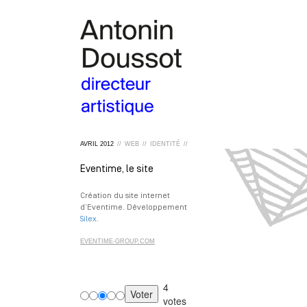
AVRIL
2012
//
WEB
//
IDENTITÉ
//
Eventime, le site
Création du site internet
d’Eventime. Développement
Silex
.
EVENTIME-GROUP.COM
4
votes