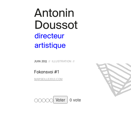
JUIN
2011
//
ILLUSTRATION
//
Fokonsvoi #1
MARSEILLE2013.COM
0 vote