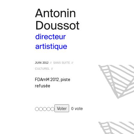
JUIN
2012
//
SANS SUITE
//
CULTUREL
//
FDAmM 2012, piste
refusée
0 vote