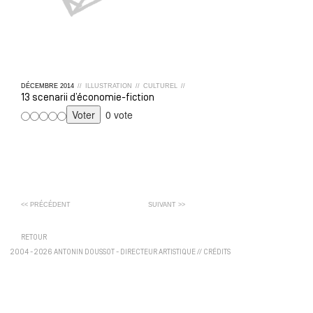
DÉCEMBRE
2014
//
ILLUSTRATION
//
CULTUREL
//
13 scenarii d’économie-fiction
0 vote
<< PRÉCÉDENT
SUIVANT >>
RETOUR
2004 - 2026 ANTONIN DOUSSOT - DIRECTEUR ARTISTIQUE
//
CRÉDITS